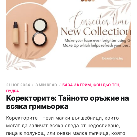
21 НОЕ 2024
3 MIN READ
БАЗА ЗА ГРИМ, ФОН ДЬО ТЕН,
ПУДРА
Коректорите: Тайното оръжие на
всяка гримьорка
Коректорите - тези малки вълшебници, които
могат да заличат всяка следа от недоспиване,
пица в полунощ или онази малка пъпчица, която