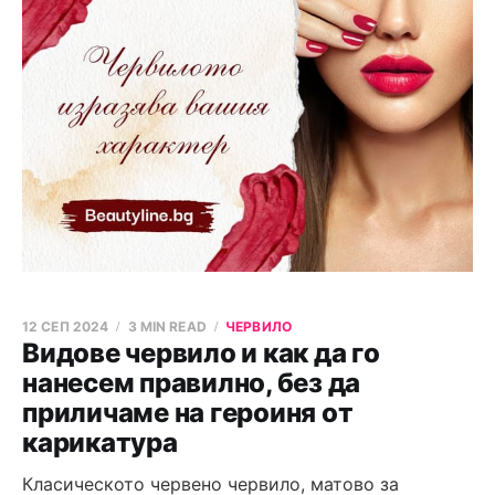
12 СЕП 2024
3 MIN READ
ЧЕРВИЛО
Видове червило и как да го
нанесем правилно, без да
приличаме на героиня от
карикатура
Класическото червено червило, матово за