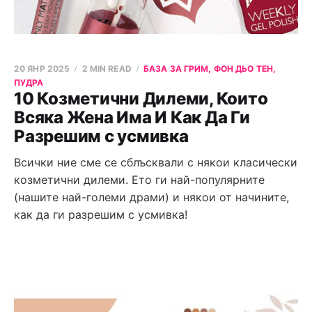
20 ЯНР 2025
2 MIN READ
БАЗА ЗА ГРИМ, ФОН ДЬО ТЕН,
ПУДРА
10 Козметични Дилеми, Които
Всяка Жена Има И Как Да Ги
Разрешим с усмивка
Всички ние сме се сблъсквали с някои класически
козметични дилеми. Ето ги най-популярните
(нашите най-големи драми) и някои от начините,
как да ги разрешим с усмивка!