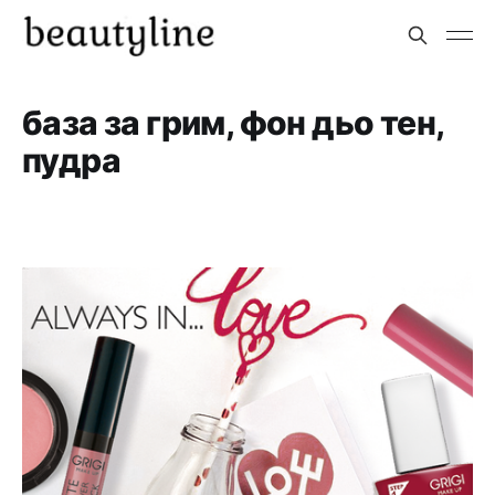
база за грим, фон дьо тен,
пудра