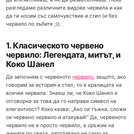
разгледаме различните видове червила и как
да ги носим със самочувствие и стил (и без
червило по зъбите ;)).
1. Класическото червено
червило: Легендата, митът, и
Коко Шанел
Да започнем с червеното
червило
, защото, ако
говорим за история и стил, то е кралицата на
всички червила. Знаеш ли, че Коко Шанел е
отговорна за това да го направи символ на
елегантност? Коко казва: „Ако си тъжна, сложи
си червено червило и атакувай!“ Да, червеното
червило не е просто червило, а оръжие на
жените по света, използвано не само за