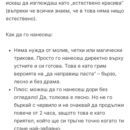
искаш да изглеждаш като „естествено красива“
(въпреки че всички знаем, че в това няма нищо
естествено).
Как да го нанесеш:
Няма нужда от молив, четки или магически
трикове. Просто го нанесеш директно върху
устните и си готова. Това е като грим
версията на „да направиш паста“ – бързо,
лесно и без драма.
Плюс: можеш да го нанесеш дори без
огледало! Да, толкова е лесно. Но не го
бъркай с червило и не очаквай да продължи
повече от 2 часа, защото това е като
приятел, който ще си тръгне точно когато ти
стане най-забавно.