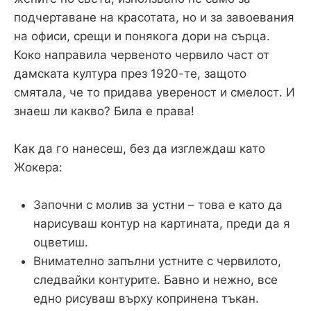
подчертаване на красотата, но и за завоевания
на офиси, срещи и понякога дори на сърца.
Коко направила червеното червило част от
дамската култура през 1920-те, защото
смятала, че то придава увереност и смелост. И
знаеш ли какво? Била е права!
Как да го нанесеш, без да изглеждаш като
Жокера:
Започни с молив за устни – това е като да
нарисуваш контур на картината, преди да я
оцветиш.
Внимателно запълни устните с червилото,
следвайки контурите. Бавно и нежно, все
едно рисуваш върху копринена тъкан.