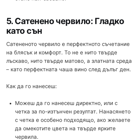
5. Сатенено червило: Гладко
като сън
Сатененото червило е перфектното съчетание
на блясък и комфорт. То не е нито твърде
лъскаво, нито твърде матово, а златната среда
– като перфектната чаша вино след дълъг ден.
Как да го нанесеш:
Можеш да го нанесеш директно, или с
четка за по-изтънчен резултат. Нанасянето
с четка е особено подходящо, ако желаете
да омекотите цвета на твърде ярките
червила.