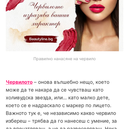
Правилно нанасяне на червило
Червилото
– онова вълшебно нещо, което
може да те накара да се чувстваш като
холивудска звезда, или… като малко дете,
което се е надраскало с маркер по лицето.
Важното тук е, че независимо какво червило
избереш – трябва да го нанесеш с умение, за
да впечатляваш, а не да развеселяваш. Нека