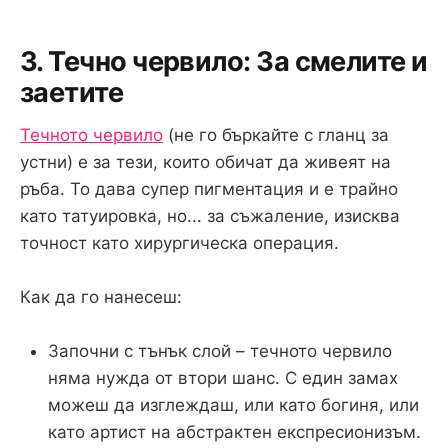
3. Течно червило: За смелите и
заетите
Течното червило
(не го бъркайте с гланц за
устни) е за тези, които обичат да живеят на
ръба. То дава супер пигментация и е трайно
като татуировка, но... за съжаление, изисква
точност като хирургическа операция.
Как да го нанесеш:
Започни с тънък слой – течното червило
няма нужда от втори шанс. С един замах
можеш да изглеждаш, или като богиня, или
като артист на абстрактен експресионизъм.