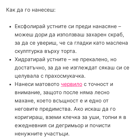
Как да го нанесеш:
Ексфолирай устните си преди нанасяне –
можеш дори да използваш захарен скраб,
за да се увериш, че са гладки като маслена
скулптурка върху торта.
Хидратирай устните – не прекалено, но
достатъчно, за да не изглеждат сякаш си се
целувала с прахосмукачка.
Нанеси матовото
червило
с точност и
внимание, защото после няма лесно
махане, което всъщност е и едно от
неговите предимства. Ако искаш да го
коригираш, вземи клечка за уши, топни я в
ежедневния си дегримьор и почисти
ненужните участъци.