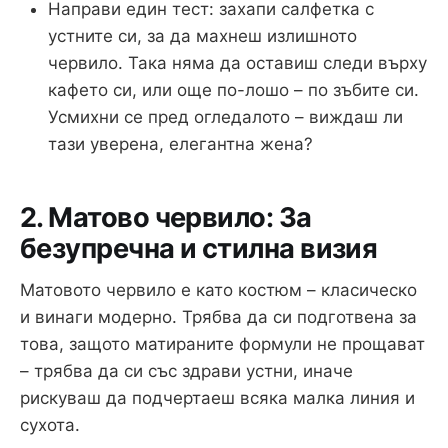
Направи един тест: захапи салфетка с
устните си, за да махнеш излишното
червило. Така няма да оставиш следи върху
кафето си, или още по-лошо – по зъбите си.
Усмихни се пред огледалото – виждаш ли
тази уверена, елегантна жена?
2. Матово червило: За
безупречна и стилна визия
Матовото червило е като костюм – класическо
и винаги модерно. Трябва да си подготвена за
това, защото матираните формули не прощават
– трябва да си със здрави устни, иначе
рискуваш да подчертаеш всяка малка линия и
сухота.