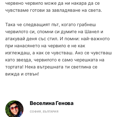
червено червило може да ни накара да се
чувстваме готови за завладяване на света.
Така че следващият път, когато грабнеш
червилото си, спомни си думите на Шанел и
атакувай деня със стил. И помни: най-важното
при нанасянето на червило е не как
изглеждаш, а как се чувстваш. Ако се чувстваш
като звезда, червилото е само черешката на
тортата! Нека вътрешната ти светлина се
вижда и отвън!
Веселина Генова
СОФИЯ, БЪЛГАРИЯ