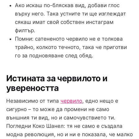
Ако искаш по-бляскав вид, добави глос
върху него. Така устните ти ще изглеждат
сякаш имат свой собствен инстаграм
филтър.
Помни: сатененото червило не е толкова
трайно, колкото течното, така че приготви
го за подновяване след обяд.
Истината за червилото и
увереността
Независимо от типа
червило
, едно нещо е
сигурно – то може да промени не само
външния ти вид, но и самочувствието ти.
Погледни Коко Шанел: тя не само е създала
модна революция, но и ни е показала, че малко