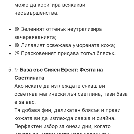
може да коригира всякакви
несъвършенства.
🟢 Зеленият оттенък неутрализира
зачервяванията;
🟣 Лилавият освежава уморената кожа;
🍑 Прасковеният придава топъл блясък.
✨
База със Сияен Ефект: Феята на
Светлината
Ако искате да изглеждате сякаш ви
осветява магически лъч светлина, тази база
е за вас.
Тя добавя фин, деликатен блясък и прави
кожата ви да изглежда свежа и сияйна.
Перфектен избор за онези дни, когато