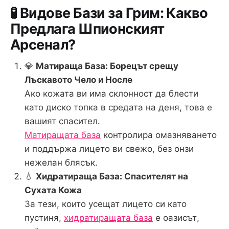
🧪 Видове Бази за Грим: Какво
Предлага Шпионският
Арсенал?
💎
Матираща База: Борецът срещу
Лъскавото Чело и Носле
Ако кожата ви има склонност да блести
като диско топка в средата на деня, това е
вашият спасител.
Матиращата база
контролира омазняването
и поддържа лицето ви свежо, без онзи
нежелан блясък.
💧
Хидратираща База: Спасителят на
Сухата Кожа
За тези, които усещат лицето си като
пустиня,
хидратиращата база
е оазисът,