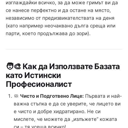
изглаждайки всичко, за да може гримът ви да
се нанесе перфектно и да остане на място,
независимо от предизвикателствата на деня
(като например неочаквано дълга среща или
парти, което продължава до зори).
🧑‍🎨 Как да Използвате Базата
като Истински
Професионалист
🧼
Чисто и Подготвено Лице:
Първата и най-
важна стъпка е да се уверите, че лицето ви
е чисто и добре хидратирано. Не си
мислете, че можете да „излъжете“ кожата
си – тя усеща всичко!