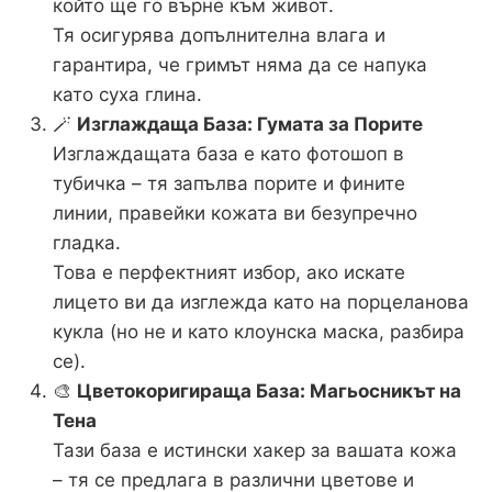
който ще го върне към живот.
Тя осигурява допълнителна влага и
гарантира, че гримът няма да се напука
като суха глина.
🪄
Изглаждаща База: Гумата за Порите
Изглаждащата база е като фотошоп в
тубичка – тя запълва порите и фините
линии, правейки кожата ви безупречно
гладка.
Това е перфектният избор, ако искате
лицето ви да изглежда като на порцеланова
кукла (но не и като клоунска маска, разбира
се).
🎨
Цветокоригираща База: Магьосникът на
Тена
Тази база е истински хакер за вашата кожа
– тя се предлага в различни цветове и