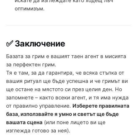
искате да изглеждате като ходещ лъч
оптимизъм.
✅ Заключение
Базата за грим е вашият таен агент в мисията
за перфектен грим.
Тя е там, за да гарантира, че всяка стъпка от
вашия ритуал ще бъде успешна и че гримът ви
ще остане на мястото си през целия ден. Но
запомнете – както всеки агент, и тя има нужда
от правилно управление.
Изберете правилната
база, използвайте я умно и светът ще бъде
вашата сцена
(или поне лицето ви ще
изглежда готово за нея).