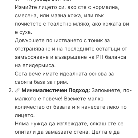
Измийте лицето си, ако сте с нормална,
смесена, или мазна кожа, или пък
почистете с тоалетно мляко, ако кожата ви
е суха.
Довършете почистването с тоник за
отстраняване и на последните остатъци от
замърсяване и възвръщане на PH баланса
на епидермиса.
Сега вече имате идеалната основа за
своята база за грим.
📏
Минималистичен Подход:
Запомнете, по-
малкото е повече! Вземете малко
количество от базата и я нанесете леко по
лицето.
Няма нужда да изглеждате, сякаш сте се
опитали да замазвате стена. Целта е да