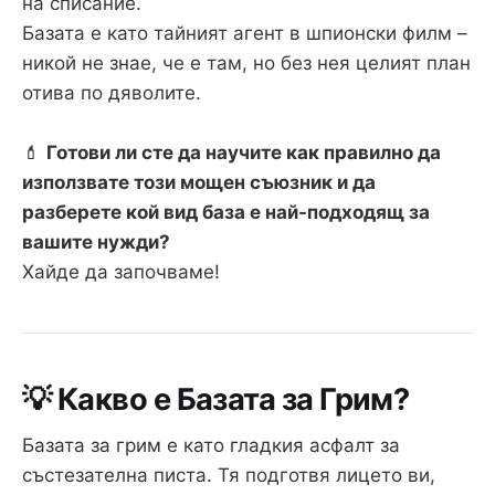
на списание.
Базата е като тайният агент в шпионски филм –
никой не знае, че е там, но без нея целият план
отива по дяволите.
💄
Готови ли сте да научите как правилно да
използвате този мощен съюзник и да
разберете кой вид база е най-подходящ за
вашите нужди?
Хайде да започваме!
💡 Какво е Базата за Грим?
Базата за грим е като гладкия асфалт за
състезателна писта. Тя подготвя лицето ви,