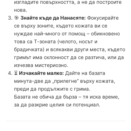
изгладите повърхността, а не да построите
нова.
🎯
Знайте къде да Нанасяте:
Фокусирайте
се върху зоните, където кожата ви се
нуждае най-много от помощ – обикновено
това са Т-зоната (челото, носът и
брадичката) и всякакви други места, където
гримът има склонност да се разтича, или да
изчезва мистериозно.
⏳
Изчакайте малко:
Дайте на базата
минута-две да „прилегне“ върху кожата,
преди да продължите с грима.
Базата не обича да бърза – тя иска време,
за да разкрие целия си потенциал.