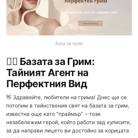
База за грим
🕵️‍♀️ Базата за Грим:
Тайният Агент на
Перфектния Вид
👋 Здравейте, любители на грима! Днес ще се
потопим в тайнствения свят на базата за грим,
известна още като "праймър" – този
незабележим герой, който работи зад кулисите,
за да направи лицето ви достойно за корицата