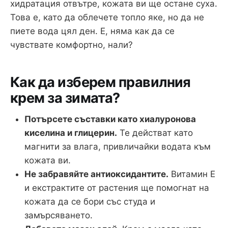
хидратация отвътре, кожата ви ще остане суха.
Това е, като да облечете топло яке, но да не
пиете вода цял ден. Е, няма как да се
чувствате комфортно, нали?
Как да изберем правилния
крем за зимата?
Потърсете съставки като хиалуронова
киселина и глицерин.
Те действат като
магнити за влага, привличайки водата към
кожата ви.
Не забравяйте антиоксидантите.
Витамин Е
и екстрактите от растения ще помогнат на
кожата да се бори със студа и
замърсяването.