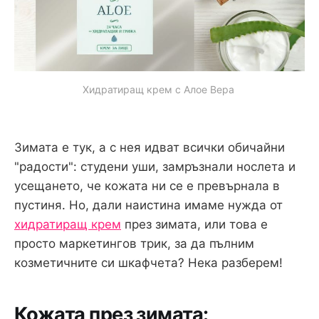
Хидратиращ крем с Алое Вера 
Зимата е тук, а с нея идват всички обичайни
"радости": студени уши, замръзнали нослета и
усещането, че кожата ни се е превърнала в
пустиня. Но, дали наистина имаме нужда от
хидратиращ крем
през зимата, или това е
просто маркетингов трик, за да пълним
козметичните си шкафчета? Нека разберем!
Кожата през зимата: