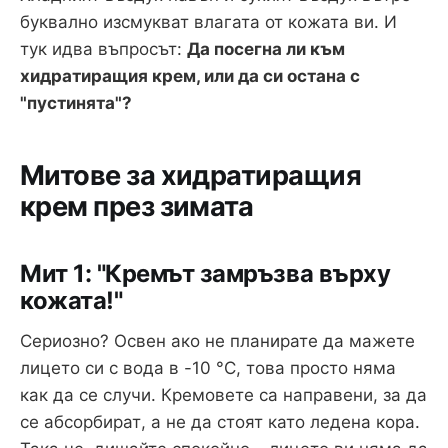
буквално изсмукват влагата от кожата ви. И
тук идва въпросът:
Да посегна ли към
хидратиращия крем, или да си остана с
"пустинята"?
Митове за хидратиращия
крем през зимата
Мит 1: "Кремът замръзва върху
кожата!"
Сериозно? Освен ако не планирате да мажете
лицето си с вода в -10 °C, това просто няма
как да се случи. Кремовете са направени, за да
се абсорбират, а не да стоят като ледена кора.