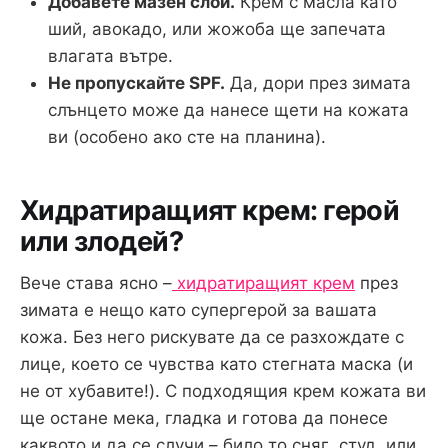
Добавете мазен слой.
Крем с масла като
ший, авокадо, или жожоба ще запечата
влагата вътре.
Не пропускайте SPF.
Да, дори през зимата
слънцето може да нанесе щети на кожата
ви (особено ако сте на планина).
Хидратиращият крем: герой
или злодей?
Вече става ясно –
хидратиращият крем
през
зимата е нещо като супергерой за вашата
кожа. Без него рискувате да се разхождате с
лице, което се чувства като стегната маска (и
не от хубавите!). С подходящия крем кожата ви
ще остане мека, гладка и готова да понесе
каквото и да се случи – било то сняг, студ, или