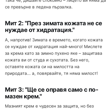
Така че, дишайте спокойно – лицето ви няма да
се превърне в ледена пързалка.
Мит 2: "През зимата кожата не се
нуждае от хидратация."
А, напротив! Зимата е времето, когато кожата
се нуждае от хидратация най-много! Мислете
за крема като за зимно пухено яке – защитава
кожата ви от студа и сухотата. Без него,
оставяте кожата си на милостта на
природата... а, повярвайте, тя няма милост!
Мит 3: "Ще се оправя само с по-
мазен крем."
Мазният крем е чудесен за защита, но без