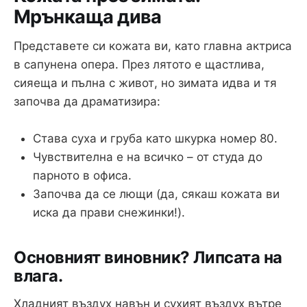
Мрънкаща дива
Представете си кожата ви, като главна актриса
в сапунена опера. През лятото е щастлива,
сияеща и пълна с живот, но зимата идва и тя
започва да драматизира:
Става суха и груба като шкурка номер 80.
Чувствителна е на всичко – от студа до
парното в офиса.
Започва да се лющи (да, сякаш кожата ви
иска да прави снежинки!).
Основният виновник? Липсата на
влага.
Хладният въздух навън и сухият въздух вътре