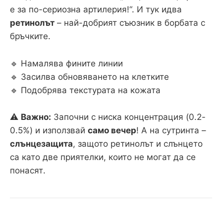
е за по-сериозна артилерия!“. И тук идва
ретинолът
– най-добрият съюзник в борбата с
бръчките.
🔹 Намалява фините линии
🔹 Засилва обновяването на клетките
🔹 Подобрява текстурата на кожата
⚠
Важно:
Започни с ниска концентрация (0.2-
0.5%) и използвай
само вечер
! А на сутринта –
слънцезащита
, защото ретинолът и слънцето
са като две приятелки, които не могат да се
понасят.