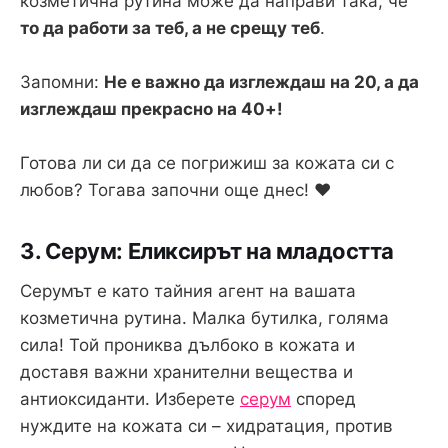
козметична рутина може да направи така, че
то да работи за теб, а не срещу теб
.
Запомни:
Не е важно да изглеждаш на 20, а да
изглеждаш прекрасно на 40+!
Готова ли си да се погрижиш за кожата си с
любов? Тогава започни още днес! ❤️
3. Серум: Еликсирът на младостта
Серумът е като тайния агент на вашата
козметична рутина. Малка бутилка, голяма
сила! Той прониква дълбоко в кожата и
доставя важни хранителни вещества и
антиоксиданти. Изберете
серум
според
нуждите на кожата си – хидратация, против