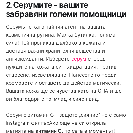
2.Серумите - вашите
забравяни големи помощници
Серумът е като тайния агент на вашата
козметична рутина. Малка бутилка, голяма
сила! Той прониква дълбоко в кожата и
доставя важни хранителни вещества и
антиоксиданти. Изберете
серум
според
нуждите на кожата си – хидратация, против
стареене, изсветляване. Нанесете го преди
кремовете и оставете да действа магически.
Вашата кожа ще се чувства като на СПА и ще
ви благодари с по-млад и сияен вид.
Серум с витамин C – защото „сияние“ не е само
Instagram филтърАко още не си открила
магията на
витамин C
, то сега е моментът!