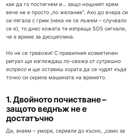
как да го постигнем и… защо нощният крем
вече не е просто „по желание“. Ако до вчера си
си лягала с грим (нека не се лъжем – случвало
се е), то днес кожата ти изпраща SOS сигнали,
че е време за дисциплина.
Но не се тревожи! С правилния козметичен
ритуал ще изглеждаш
по-свежа от сутрешно
еспресо
и ще оставиш хората да се чудят къде
точно си скрила машината на времето.
1. Двойното почистване –
защото веднъж не е
достатъчно
Да, знаем – умора, сериали до късно, „само за