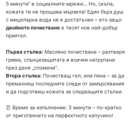
5 минути“ в социалните мрежи… Но, скъпа,
кожата ти не прощава мързела! Един бърз душ
с мицеларна вода не е достатъчен – ето защо
двойното почистване
е твоят нов най-добър
приятел.
Първа стъпка:
Маслено почистване – разтваря
грима, слънцезащитата и всички натрупани
през деня „спомени“.
Втора стъпка:
Почистващ гел, или пяна – за да
премахнеш последните следи от замърсявания
и да подготвиш кожата за следващите стъпки.
⏰ Време за изпълнение: 3 минути – по-кратко
от приготвянето на перфектното капучино!