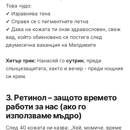
Това чудо:
✔ Изравнява тена
✔ Справя се с пигментните петна
✔ Дава на кожата ти онзи здравословен, свеж
вид, който обикновено се постига след
двумесечна ваканция на Малдивите
Хитър трик:
Нанасяй го
сутрин
, преди
слънцезащитата, както и вечер - преди нощния
си крем.
3. Ретинол – защото времето
работи за нас (ако го
използваме мъдро)
След 40 кожата ни казва: „Хей, момиче, време