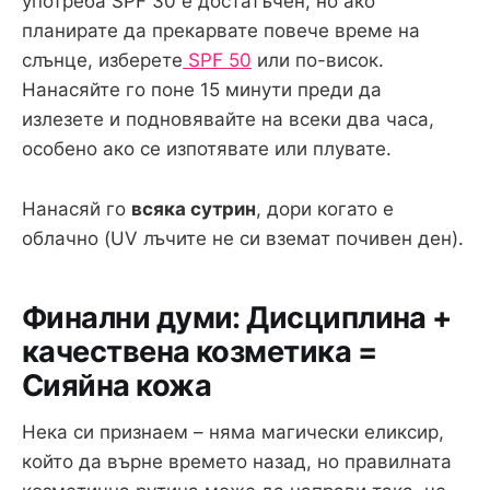
употреба SPF 30 е достатъчен, но ако
планирате да прекарвате повече време на
слънце, изберете
SPF 50
или по-висок.
Нанасяйте го поне 15 минути преди да
излезете и подновявайте на всеки два часа,
особено ако се изпотявате или плувате.
Нанасяй го
всяка сутрин
, дори когато е
облачно (UV лъчите не си вземат почивен ден).
Финални думи: Дисциплина +
качествена козметика =
Сияйна кожа
Нека си признаем – няма магически еликсир,
който да върне времето назад, но правилната