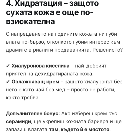
4. Хидратация – защото
сухата кожа е още по-
взискателна
С напредването на годините кожата ни губи
влага по-бързо, отколкото губим интерес към
драмите в риалити предаванията. Решението?
✔
Хиалуронова киселина
– най-добрият
приятел на дехидратираната кожа.
✔
Овлажняващ крем
– защото хиалуронът без
него е като чай без мед – просто не работи,
както трябва.
Допълнителен бонус:
Ако избереш крем със
серамиди
, ще укрепиш кожната бариера и ще
запазиш влагата
там, където ѝ е мястото
.