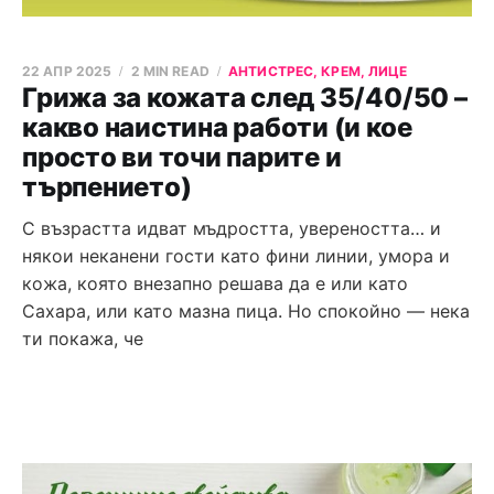
22 АПР 2025
2 MIN READ
АНТИСТРЕС, КРЕМ, ЛИЦЕ
Грижа за кожата след 35/40/50 –
какво наистина работи (и кое
просто ви точи парите и
търпението)
С възрастта идват мъдростта, увереността… и
някои неканени гости като фини линии, умора и
кожа, която внезапно решава да е или като
Сахара, или като мазна пица. Но спокойно — нека
ти покажа, че