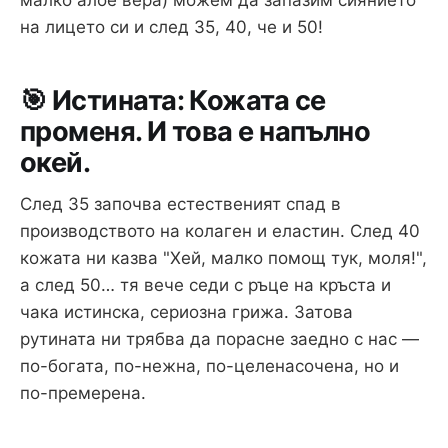
малко алое вера) можем да запазим сиянието
на лицето си и след 35, 40, че и 50!
🎯 Истината: Кожата се
променя. И това е напълно
окей.
След 35 започва естественият спад в
производството на колаген и еластин. След 40
кожата ни казва "Хей, малко помощ тук, моля!",
а след 50… тя вече седи с ръце на кръста и
чака истинска, сериозна грижа. Затова
рутината ни трябва да порасне заедно с нас —
по-богата, по-нежна, по-целенасочена, но и
по-премерена.