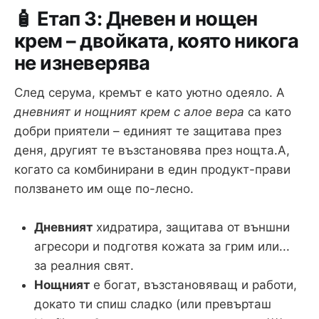
🧴 Етап 3: Дневен и нощен
крем – двойката, която никога
не изневерява
След серума, кремът е като уютно одеяло. А
дневният и нощният крем с алое вера
са като
добри приятели – единият те защитава през
деня, другият те възстановява през нощта.А,
когато са комбинирани в един продукт-прави
ползването им още по-лесно.
Дневният
хидратира, защитава от външни
агресори и подготвя кожата за грим или...
за реалния свят.
Нощният
е богат, възстановяващ и работи,
докато ти спиш сладко (или превърташ