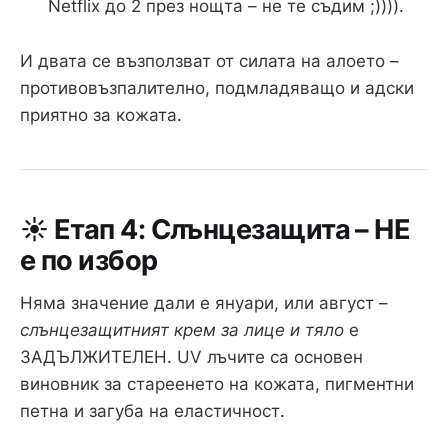
Netflix до 2 през нощта – не те съдим ;)))).
И двата се възползват от силата на алоето –
противовъзпалително, подмладяващо и адски
приятно за кожата.
☀️ Етап 4: Слънцезащита – НЕ
е по избор
Няма значение дали е януари, или август –
слънцезащитният крем за лице и тяло
е
ЗАДЪЛЖИТЕЛЕН. UV лъчите са основен
виновник за стареенето на кожата, пигментни
петна и загуба на еластичност.