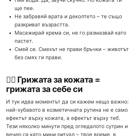
Пий вода. Да, звучи скучно. Но кожата ти
ще пее.
Не забравяй врата и деколтето – те също
разкриват възрастта.
Масажирай крема си, не го размазвай като
пастет.
Смей се. Смехът не прави бръчки – животът
без смях ги прави.
🧘‍♀️ Грижата за кожата =
грижата за себе си
И тук идва моментът да си кажем нещо важно:
най-хубавото в козметичната рутина не е само
ефектът върху кожата, а ефектът върху
теб
.
Тези няколко минути пред огледалото сутрин и
вечер са като мини ритуал – твое време, в