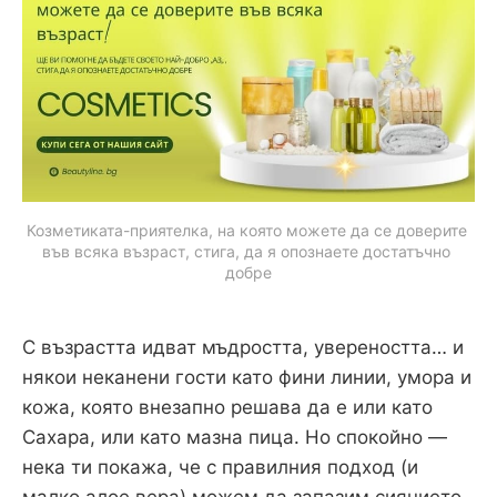
Козметиката-приятелка, на която можете да се доверите 
във всяка възраст, стига, да я опознаете достатъчно 
добре
С възрастта идват мъдростта, увереността… и
някои неканени гости като фини линии, умора и
кожа, която внезапно решава да е или като
Сахара, или като мазна пица. Но спокойно —
нека ти покажа, че с правилния подход (и