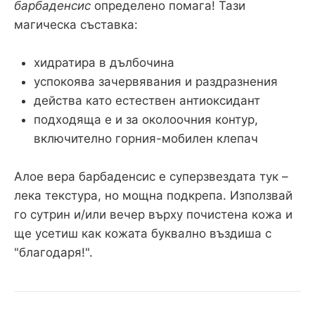
барбаденсис
определено помага! Тази
магическа съставка:
хидратира в дълбочина
успокоява зачервявания и раздразнения
действа като естествен антиоксидант
подходяща е и за околоочния контур,
включително горния-мобилен клепач
Алое вера барбаденсис е суперзвездата тук –
лека текстура, но мощна подкрепа. Използвай
го сутрин и/или вечер върху почистена кожа и
ще усетиш как кожата буквално въздиша с
"благодаря!".