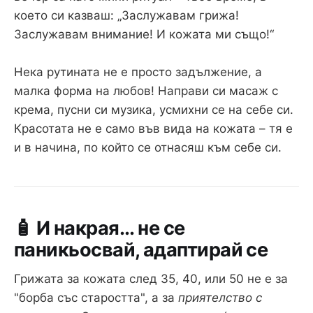
което си казваш: „Заслужавам грижа!
Заслужавам внимание! И кожата ми също!“
Нека рутината не е просто задължение, а
малка форма на любов! Направи си масаж с
крема, пусни си музика, усмихни се на себе си.
Красотата не е само във вида на кожата – тя е
и в начина, по който се отнасяш към себе си.
🧴 И накрая... не се
паникьосвай, адаптирай се
Грижата за кожата след 35, 40, или 50 не е за
"борба със старостта", а за
приятелство с